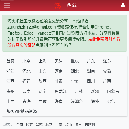
西藏
泻火吧社区欢迎各位狼友交流分享，本站邮箱
zuixindizhi123@gmail.com 请收藏保存,建议使用Chrome，
Firefox，Edge，yandex等非国产浏览器访问本站，分享
有价值
的帖子得到积分升级后可获取更多阅读权限。
点此免费限时查看
所有真实验证贴
免限制查看所有帖子
首页
北京
上海
天津
重庆
广东
江苏
浙江
河北
山东
河南
湖北
湖南
安徽
江西
福建
陕西
甘肃
宁夏
四川
广西
贵州
云南
辽宁
黑龙江
吉林
新疆
内蒙古
山西
青海
西藏
海南
港澳台
海外
公告
永久VIP精品资源
城区：
拉萨
昌都
林芝
山南
那曲
阿里
日喀则
全部