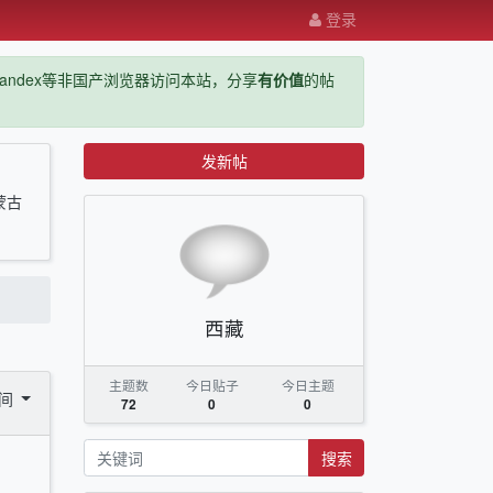
登录
ge，yandex等非国产浏览器访问本站，分享
有价值
的帖
发新帖
蒙古
西藏
主题数
今日贴子
今日主题
时间
72
0
0
搜索