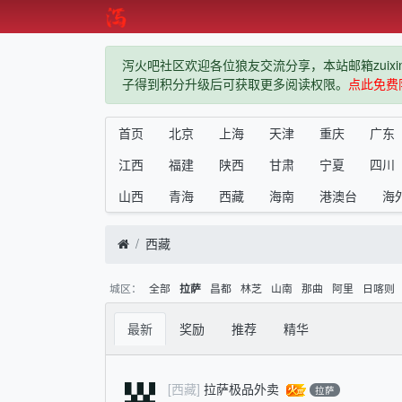
泻火吧社区欢迎各位狼友交流分享，本站邮箱zuixindiz
子得到积分升级后可获取更多阅读权限。
点此免费
首页
北京
上海
天津
重庆
广东
江西
福建
陕西
甘肃
宁夏
四川
山西
青海
西藏
海南
港澳台
海
西藏
城区：
全部
昌都
林芝
山南
那曲
阿里
日喀则
拉萨
最新
奖励
推荐
精华
[西藏]
拉萨极品外卖
拉萨