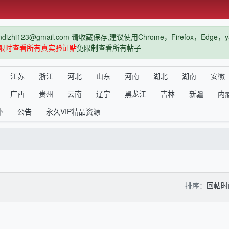
hi123@gmail.com 请收藏保存,建议使用Chrome，Firefox，Ed
限时查看所有真实验证贴
免限制查看所有帖子
江苏
浙江
河北
山东
河南
湖北
湖南
安徽
广西
贵州
云南
辽宁
黑龙江
吉林
新疆
内
外
公告
永久VIP精品资源
排序：
回帖