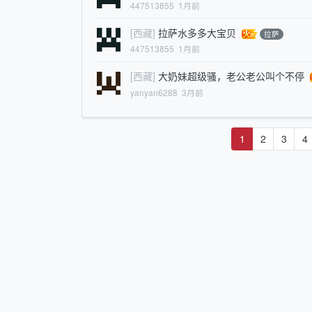
447513855
1月前
[西藏]
拉萨水多多大宝贝
拉萨
447513855
1月前
[西藏]
大奶妹超级骚，老公老公叫个不停
yanyan6288
3月前
1
2
3
4