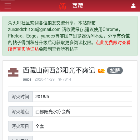
西藏
泻火吧社区欢迎各位狼友交流分享，本站邮箱
zuixindizhi123@gmail.com 请收藏保存,建议使用Chrome，
Firefox，Edge，yandex等非国产浏览器访问本站，分享
有价值
的帖子得到积分升级后可获取更多阅读权限。
点此免费限时查看
所有真实验证贴
免限制查看所有帖子
西藏山南西部阳光不爽记
拉萨
2020-11-29
7814
psps
2018/5
泻火时间
西部阳光水疗会所
泻火地点
全套
泻火项目