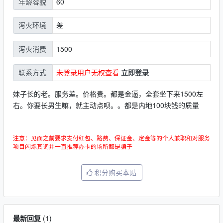
60
年龄容貌
差
泻火环境
1500
泻火消费
未登录用户无权查看
立即登录
联系方式
妹子长的老。服务差。价格贵。都是金逼，全套坐下来1500左
右。你要长男生嘛，就主动点呗。。都是内地100块钱的质量
注意：见面之前要求支付红包、路费、保证金、定金等的个人兼职和对服务
项目闪烁其词并一直推荐办卡的场所都是骗子
积分购买本贴
最新回复
(
1
)