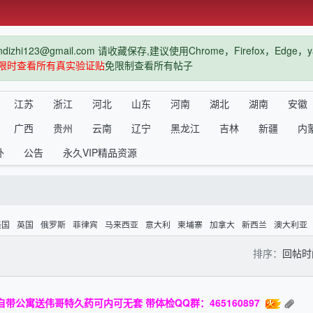
hi123@gmail.com 请收藏保存,建议使用Chrome，Firefox，Ed
限时查看所有真实验证贴
免限制查看所有帖子
江苏
浙江
河北
山东
河南
湖北
湖南
安徽
广西
贵州
云南
辽宁
黑龙江
吉林
新疆
内
外
公告
永久VIP精品资源
美国
英国
俄罗斯
菲律宾
马来西亚
意大利
柬埔寨
加拿大
新西兰
澳大利亚
排序：
回帖
带公寓送伟哥特久药可内可无套 带体检QQ群：465160897