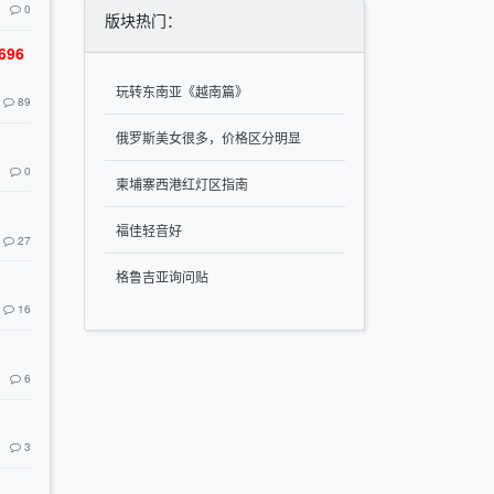
0
版块热门：
96
玩转东南亚《越南篇》
89
俄罗斯美女很多，价格区分明显
0
柬埔寨西港红灯区指南
福佳轻音好
27
格鲁吉亚询问贴
16
6
3