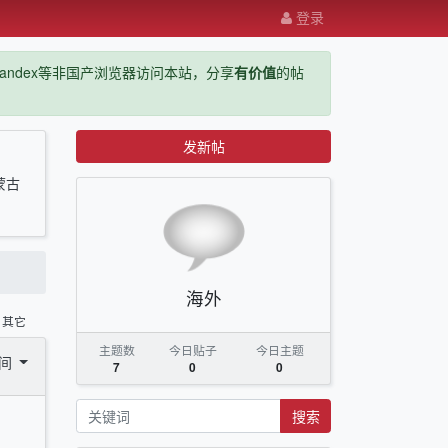
登录
ge，yandex等非国产浏览器访问本站，分享
有价值
的帖
发新帖
蒙古
海外
其它
主题数
今日贴子
今日主题
时间
7
0
0
搜索