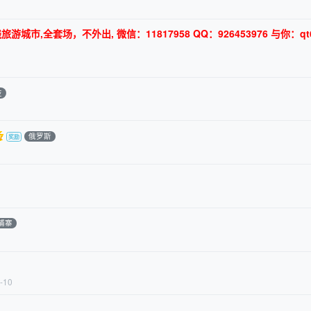
,全套场，不外出, 微信：11817958 QQ：926453976 与你：qt6
亚
俄罗斯
埔寨
-10