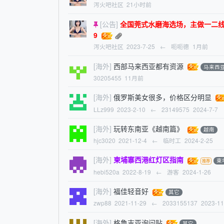
泻火吧社区
21小时前
[公告]
全国莞式水磨海选场，主做一二线旅游城市
9
泻火吧社区
2023-7-25
←
呃呃德
1月前
[海外]
西部马来西亚都有资源
马来西
30205455
11月前
[海外]
俄罗斯美女很多，价格区分明显
LLz999
2023-2-10
←
23149575
2024-7-7
[海外]
玩转东南亚《越南篇》
越南
hjc3020
2021-12-4
←
临时工
2024-2-25
[海外]
柬埔寨西港红灯区指南
柬
hebi520a
2022-8-19
←
游客
2024-1-26
[海外]
福佳轻音好
其它
zwp88
2021-11-29
←
2033155137
2023-11
[海外]
格鲁吉亚询问贴
其它