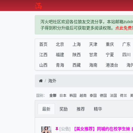
泻火吧社区欢迎各位狼友交流分享，本站邮箱zuixindiz
子得到积分升级后可获取更多阅读权限。
点此免费
首页
北京
上海
天津
重庆
广东
江西
福建
陕西
甘肃
宁夏
四川
山西
青海
西藏
海南
港澳台
海
海外
国别：
日本
韩国
越南
泰国
德国
法国
荷兰
全部
最新
奖励
推荐
精华
[公告]
【美女推荐】同城约在校学生妹 自