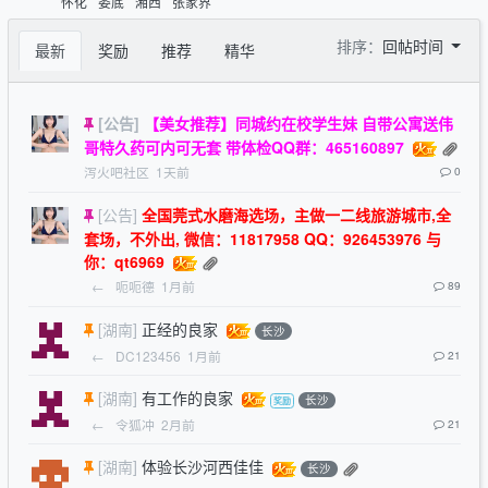
怀化
娄底
湘西
张家界
排序：
回帖时间
最新
奖励
推荐
精华
[公告]
【美女推荐】同城约在校学生妹 自带公寓送伟
哥特久药可内可无套 带体检QQ群：465160897
泻火吧社区
1天前
0
[公告]
全国莞式水磨海选场，主做一二线旅游城市,全
套场，不外出, 微信：11817958 QQ：926453976 与
你：qt6969
←
呃呃德
1月前
89
[湖南]
正经的良家
长沙
←
DC123456
1月前
21
[湖南]
有工作的良家
长沙
←
令狐冲
2月前
21
[湖南]
体验长沙河西佳佳
长沙