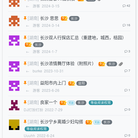
←
游客
2024-3-15
42
[湖南]
长沙 思思
长沙
←
游客
2024-3-14
16
[湖南]
长沙双人行探店汇总（重建地，城西，桔园）
长沙
←
游客
2024-1-7
3
[湖南]
长沙浓情舞厅体验（附照片）
长沙
←
burke
2023-10-31
7
[湖南]
益阳市内上门
益阳
←
游客
2023-6-26
1
[湖南]
良家一个
长沙
等级阅读权限
DJ打扮打扮
2022-7-29
0
[湖南]
长沙宁乡离婚少妇勾搭
长沙
等级阅读权限
Uuuhh
2022-6-24
0