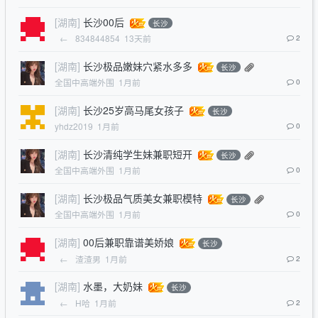
[湖南]
长沙00后
长沙
←
834844854
13天前
2
[湖南]
长沙极品嫩妹穴紧水多多
长沙
全国中高端外围
1月前
0
[湖南]
长沙25岁高马尾女孩子
长沙
yhdz2019
1月前
0
[湖南]
长沙清纯学生妹兼职短开
长沙
全国中高端外围
1月前
0
[湖南]
长沙极品气质美女兼职模特
长沙
全国中高端外围
1月前
0
[湖南]
00后兼职靠谱美娇娘
长沙
←
渣渣男
1月前
2
[湖南]
水墨，大奶妹
长沙
←
H哈
1月前
2