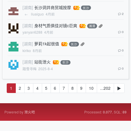
[湖南]
长沙洞井商贸城按摩
长沙
←
liuaiguo
4月前
2
[湖南]
身材气质俱佳对镜c巨爽
湘潭
yanyan6288
4月前
0
[湖南]
萝莉1k起很值
长沙
kiriko
8月前
0
[湖南]
站街泄火
长沙
踏雪寻梅
2025-8-4
0
1
2
3
4
5
6
7
8
9
10
...202
▶
Powered by
Processed:
, SQL:
泄火吧
0.077
89