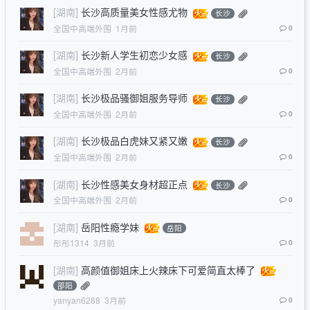
[湖南]
长沙高质量美女性感尤物
长沙
全国中高端外围
1月前
0
[湖南]
长沙新人学生初恋少女感
长沙
全国中高端外围
2月前
0
[湖南]
长沙极品骚御姐服务导师
长沙
全国中高端外围
2月前
0
[湖南]
长沙极品白虎妹又紧又嫩
长沙
全国中高端外围
2月前
0
[湖南]
长沙性感美女身材超正点
长沙
全国中高端外围
2月前
0
[湖南]
岳阳性瘾学妹
岳阳
彤彤1314
3月前
0
[湖南]
高颜值御姐床上火辣床下可爱简直太棒了
邵阳
yanyan6288
3月前
0