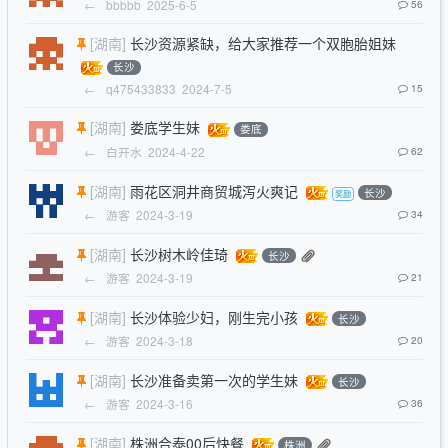
←
bbbbb
2025-6-5
56
[湖南]
长沙资源紧缺，给大家推荐一个双胞胎姐妹
长沙
←
q475433833
2024-7-5
15
[湖南]
娄底学生妹
娄底
←
白开水
2024-4-22
62
[湖南]
雨花区洞井商贸城泻火爽记
长沙
←
游客
2024-3-19
34
[湖南]
长沙树木岭佳琦
长沙
←
游客
2024-3-19
21
[湖南]
长沙体验少妇，刚生完小孩
长沙
←
游客
2024-3-18
20
[湖南]
长沙准备卖第一次的学生妹
长沙
←
游客
2024-3-16
36
[湖南]
株洲合泰00后快餐
株洲