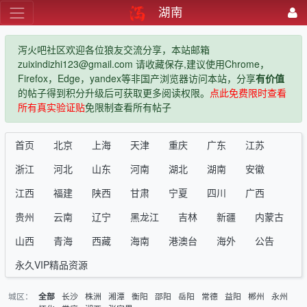
湖南
泻火吧社区欢迎各位狼友交流分享，本站邮箱
zuixindizhi123@gmail.com 请收藏保存,建议使用Chrome，
Firefox，Edge，yandex等非国产浏览器访问本站，分享
有价值
的帖子得到积分升级后可获取更多阅读权限。
点此免费限时查看
所有真实验证贴
免限制查看所有帖子
首页
北京
上海
天津
重庆
广东
江苏
浙江
河北
山东
河南
湖北
湖南
安徽
江西
福建
陕西
甘肃
宁夏
四川
广西
贵州
云南
辽宁
黑龙江
吉林
新疆
内蒙古
山西
青海
西藏
海南
港澳台
海外
公告
永久VIP精品资源
城区：
长沙
株洲
湘潭
衡阳
邵阳
岳阳
常德
益阳
郴州
永州
全部