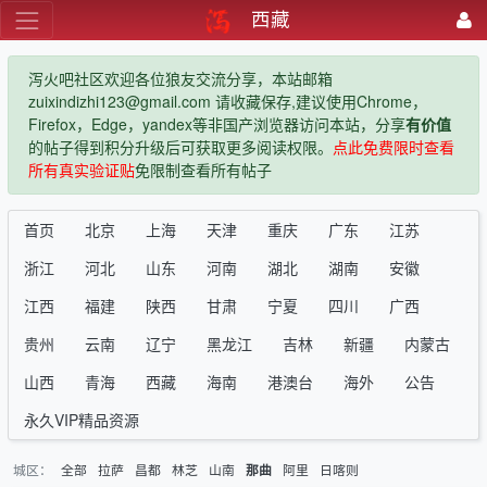
西藏
泻火吧社区欢迎各位狼友交流分享，本站邮箱
zuixindizhi123@gmail.com 请收藏保存,建议使用Chrome，
Firefox，Edge，yandex等非国产浏览器访问本站，分享
有价值
的帖子得到积分升级后可获取更多阅读权限。
点此免费限时查看
所有真实验证贴
免限制查看所有帖子
首页
北京
上海
天津
重庆
广东
江苏
浙江
河北
山东
河南
湖北
湖南
安徽
江西
福建
陕西
甘肃
宁夏
四川
广西
贵州
云南
辽宁
黑龙江
吉林
新疆
内蒙古
山西
青海
西藏
海南
港澳台
海外
公告
永久VIP精品资源
城区：
全部
拉萨
昌都
林芝
山南
阿里
日喀则
那曲