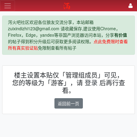
泻火吧社区欢迎各位狼友交流分享，本站邮箱
zuixindizhi123@gmail.com 请收藏保存,建议使用Chrome，
Firefox，Edge，yandex等非国产浏览器访问本站，分享
有价值
的帖子得到积分升级后可获取更多阅读权限。
点此免费限时查看
所有真实验证贴
免限制查看所有帖子
楼主设置本贴仅「管理组成员」可见，
您的等级为「游客」，请
登录
后再行查
看。
返回前一页