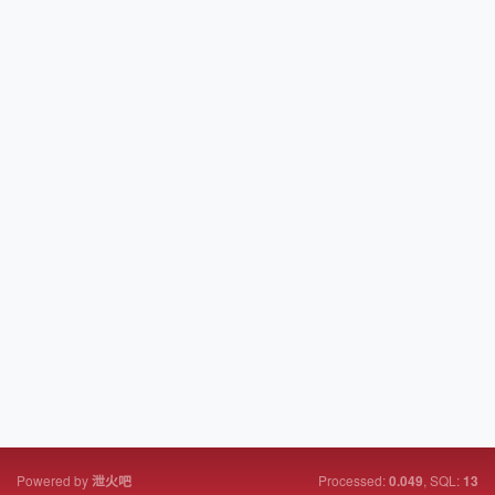
Powered by
Processed:
, SQL:
泄火吧
0.049
13