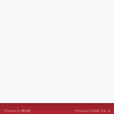
Powered by
Processed:
, SQL:
泄火吧
0.028
9