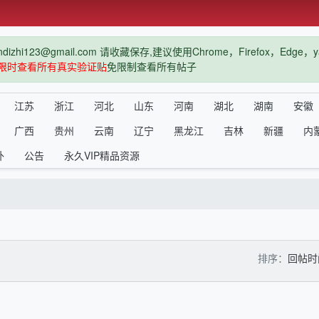
hi123@gmail.com 请收藏保存,建议使用Chrome，Firefox，Ed
限时查看所有真实验证贴
免限制查看所有帖子
江苏
浙江
河北
山东
河南
湖北
湖南
安徽
广西
贵州
云南
辽宁
黑龙江
吉林
新疆
内
外
公告
永久VIP精品资源
排序：
回帖