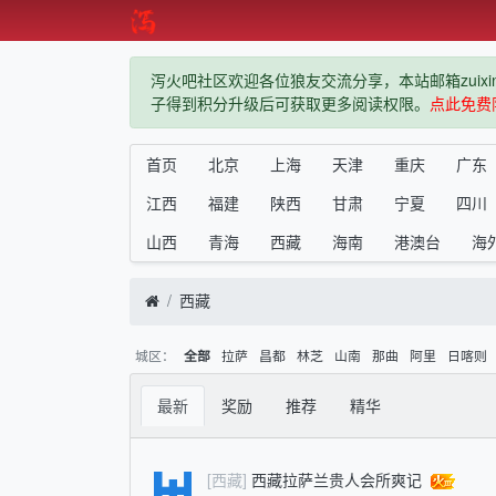
泻火吧社区欢迎各位狼友交流分享，本站邮箱zuixindiz
子得到积分升级后可获取更多阅读权限。
点此免费
首页
北京
上海
天津
重庆
广东
江西
福建
陕西
甘肃
宁夏
四川
山西
青海
西藏
海南
港澳台
海
西藏
城区：
拉萨
昌都
林芝
山南
那曲
阿里
日喀则
全部
最新
奖励
推荐
精华
[西藏]
西藏拉萨兰贵人会所爽记