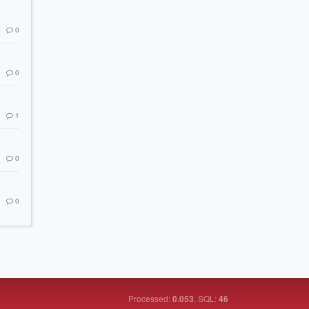
0
0
1
0
0
Processed:
, SQL:
0.053
46