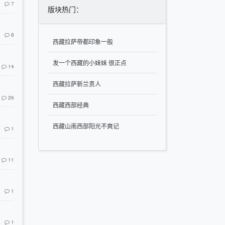
7
版块热门：
8
西藏拉萨帝都印象一般
发一个西藏的小妹妹 很正点
14
西藏拉萨新兰贵人
26
西藏西部经典
西藏山南西部阳光不爽记
1
11
1
1