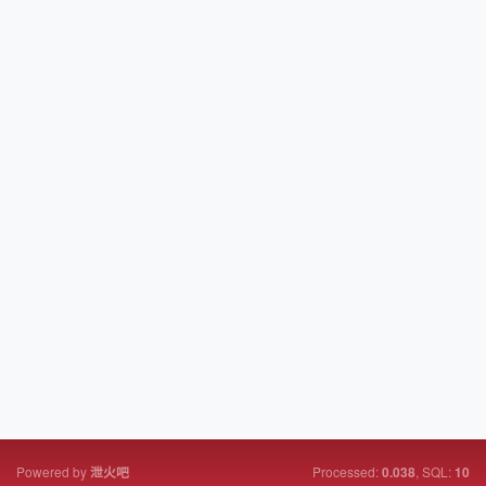
Powered by
Processed:
, SQL:
泄火吧
0.038
10